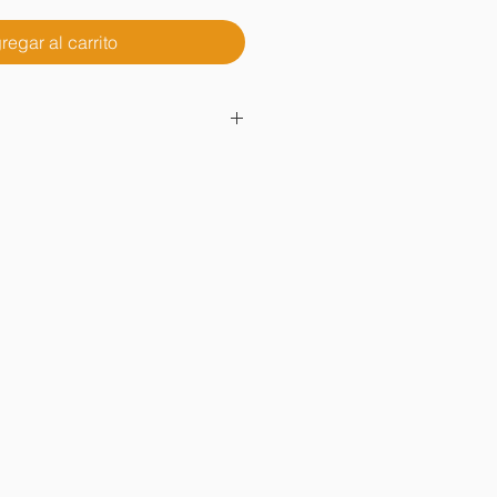
regar al carrito
ÁREA METROPOLITANA
OR DE LA REPÚBLICA MEXICANA