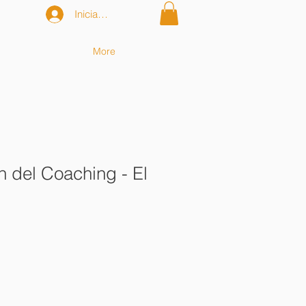
Iniciar sesión
More
n del Coaching - El