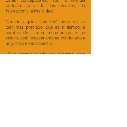
Estas concepciones, son la fórmula
perfecta para la insatisfacción, la
frustración y la infelicidad.
Cuando alguien "sacrifica" parte de su
bien más preciado, que es el tiempo, a
cambio de .....una recompensa o un
salario, está necesariamente condenado a
un juicio de "insuficiencia".
¿Qué premio puede ser bastante para
compensar la renuncia de mi tiempo, y
con ello el compromiso de mi energía,
creatividad y bien estar?.
Desde esta óptica, el costo de
oportunidad siempre será excesivo.
¿Quién soy....?
Soy un enamorado de la vida, que
pretende paladear cada momento; soy
alguien en búsqueda permanente de