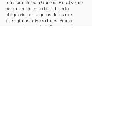
más reciente obra Genoma Ejecutivo, se
ha convertido en un libro de texto
obligatorio para algunas de las más
prestigiadas universidades. Pronto
aparecerá su siguiente libro sobre la
capacidad de transformación de las
organizaciones a través de su personal.
www.oexl.com.mx
Regresar
© 2017 Open Books Derechos reservados
creado por
Boom Comunicación Integral
Aviso de Privacidad