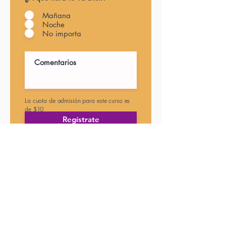
Mañana
Noche
No importa
La cuota de admisión para este curso es
de $10
Regístrate
© 2017 Open Books Derechos reservados
creado por
Boom Comunicación Integral